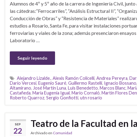
Alumnos de 4º y 5º año de la carrera de Ingeniería Civil, junto
las cátedras:“Ferrocarriles”, “Análisis Estructural II”, “Organiz
Conducción de Obras” y “Resistencia de Materiales” realizaro
estudios a Rosario, Santa Fe, para visitar instalaciones portuar
ferroviarias y viales de la zona; además presenciaron ensayos 
Laboratorio …
Seguir leyendo
Alejandro Lizalde.
,
Alexis Ramón Colicelli
,
Andrea Pereyra
,
Dar
Darío Vercesi
,
Eugenio Sauré
,
Guillermo Rastelli
,
Ignacio Bossano
Altamirano
,
José Martín Luna
,
Luis Benedetto
,
Marcos Blanc
,
Marí
Castañeda
,
María Eugenia Igual
,
Mario Cornaló
,
Martín Flores Den
Roberto Quarroz
,
Sergio Gonfiotti
,
utn rosario
Teatro de la Facultad en la
SEP
22
Archivado en
Comunidad