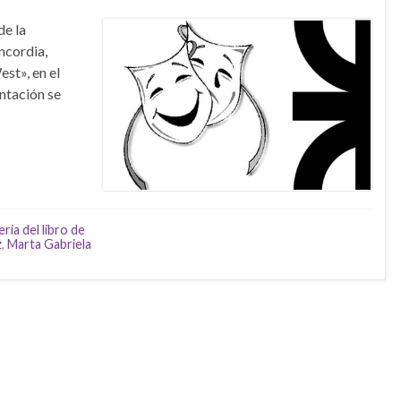
de la
ncordia,
st», en el
entación se
eria del libro de
z
,
Marta Gabriela