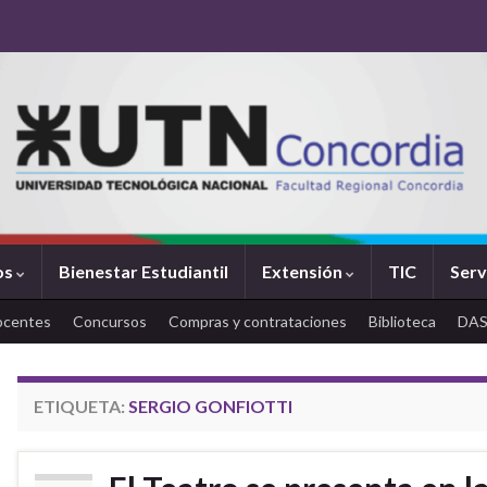
os
Bienestar Estudiantil
Extensión
TIC
Serv
ocentes
Concursos
Compras y contrataciones
Biblioteca
DA
ETIQUETA:
SERGIO GONFIOTTI