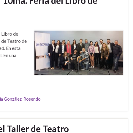
a 10ma. Feria del Libro de
l Libro de
r de Teatro de
ad. En esta
. En una
ía González
,
Rosendo
l Taller de Teatro