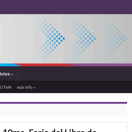
icios
SUTeN
más info