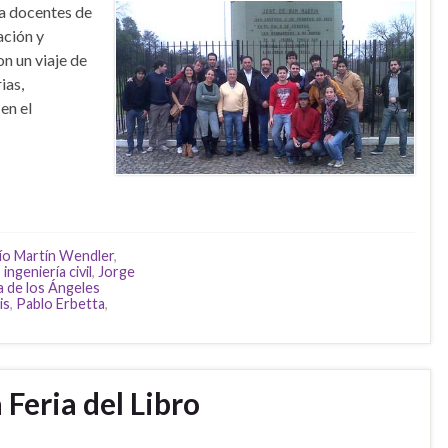
 a docentes de
ación y
n un viaje de
ias,
en el
ío Martín Wendler
,
,
ingeniería civil
,
Jorge
a de los Ángeles
is
,
Pablo Erbetta
,
 Feria del Libro