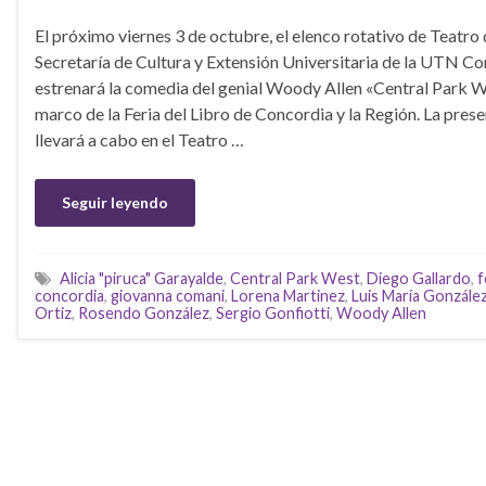
El próximo viernes 3 de octubre, el elenco rotativo de Teatro 
Secretaría de Cultura y Extensión Universitaria de la UTN Co
estrenará la comedia del genial Woody Allen «Central Park We
marco de la Feria del Libro de Concordia y la Región. La pres
llevará a cabo en el Teatro …
Seguir leyendo
Alicia "piruca" Garayalde
,
Central Park West
,
Diego Gallardo
,
f
concordia
,
giovanna comani
,
Lorena Martinez
,
Luis María Gonzále
Ortiz
,
Rosendo González
,
Sergio Gonfiotti
,
Woody Allen