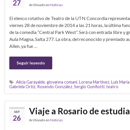
27
Archivado en
Noticias
El elenco rotativo de Teatro de la UTN Concordia representar
viernes 28 de noviembre de 2014 a las 21 horas, la última fun
de la comedia “Central Park West”. Será con entrada libre y gr
Aula Magna, Salta 277. La obra, del reconocido y premiado 
Allen, ya fue …
Seguir leyendo
Alicia Garayalde
,
giovanna comani
,
Lorena Martinez
,
Luis Marí
Gabriela Ortiz
,
Rosendo González
,
Sergio Gonfiotti
,
teatro
Viaje a Rosario de estudia
SEP
26
Archivado en
Noticias