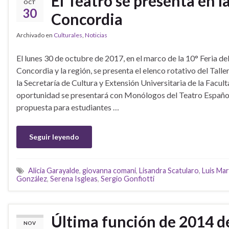
El Teatro se presenta en l
OCT
30
Concordia
Archivado en
Culturales
,
Noticias
El lunes 30 de octubre de 2017, en el marco de la 10° Feria de
Concordia y la región, se presenta el elenco rotativo del Talle
la Secretaría de Cultura y Extensión Universitaria de la Facult
oportunidad se presentará con Monólogos del Teatro Español
propuesta para estudiantes …
Seguir leyendo
Alicia Garayalde
,
giovanna comani
,
Lisandra Scatularo
,
Luis Mar
González
,
Serena Isgleas
,
Sergio Gonfiotti
Última función de 2014 de
NOV