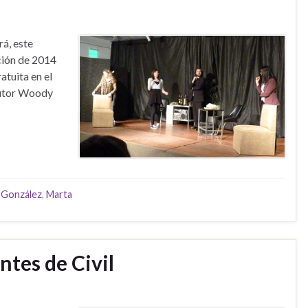
á, este
ción de 2014
atuita en el
autor Woody
a González
,
Marta
ntes de Civil