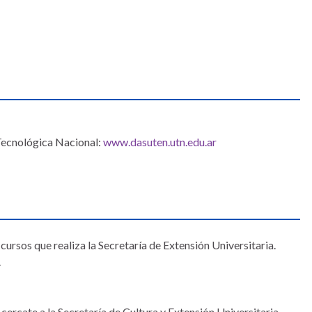
 Tecnológica Nacional:
www.dasuten.utn.edu.ar
cursos que realiza la Secretaría de Extensión Universitaria.
.
ercate a la Secretaría de Cultura y Extensión Universitaria