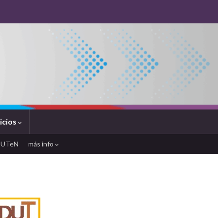
icios
SUTeN
más info