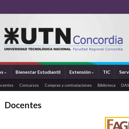
os
Bienestar Estudiantil
Extensión
TIC
Serv
ocentes
Concursos
Compras y contrataciones
Biblioteca
DA
Docentes