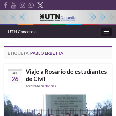
UTN Concordia
Alter
la
nave
ETIQUETA:
PABLO ERBETTA
Viaje a Rosario de estudiantes
SEP
26
de Civil
Archivado en
Noticias