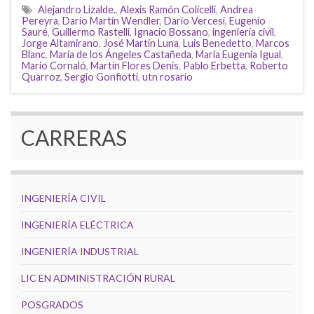
Alejandro Lizalde.
,
Alexis Ramón Colicelli
,
Andrea
Pereyra
,
Darío Martín Wendler
,
Darío Vercesi
,
Eugenio
Sauré
,
Guillermo Rastelli
,
Ignacio Bossano
,
ingeniería civil
,
Jorge Altamirano
,
José Martín Luna
,
Luis Benedetto
,
Marcos
Blanc
,
María de los Ángeles Castañeda
,
María Eugenia Igual
,
Mario Cornaló
,
Martín Flores Denis
,
Pablo Erbetta
,
Roberto
Quarroz
,
Sergio Gonfiotti
,
utn rosario
CARRERAS
INGENIERÍA CIVIL
INGENIERÍA ELÉCTRICA
INGENIERÍA INDUSTRIAL
LIC EN ADMINISTRACIÓN RURAL
POSGRADOS