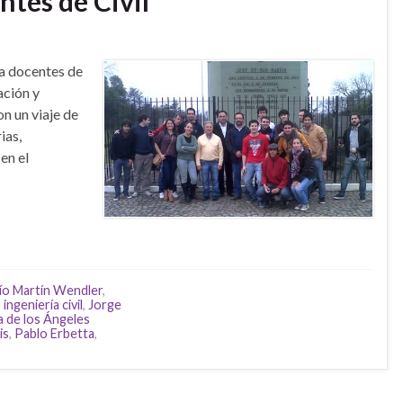
ntes de Civil
 a docentes de
ación y
n un viaje de
ias,
en el
ío Martín Wendler
,
,
ingeniería civil
,
Jorge
a de los Ángeles
is
,
Pablo Erbetta
,