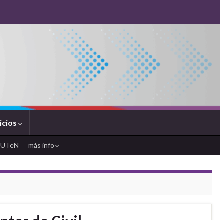
icios
SUTeN
más info