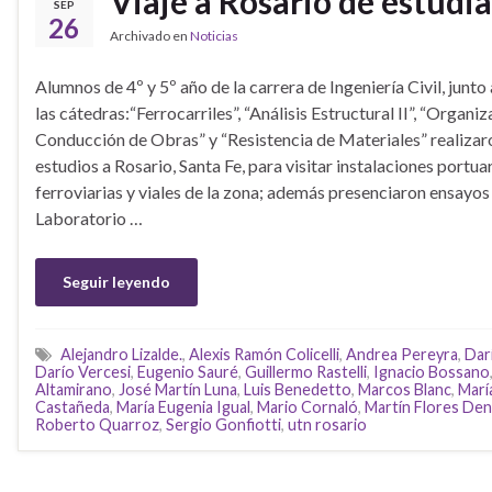
Viaje a Rosario de estudia
SEP
26
Archivado en
Noticias
Alumnos de 4º y 5º año de la carrera de Ingeniería Civil, junto
las cátedras:“Ferrocarriles”, “Análisis Estructural II”, “Organiz
Conducción de Obras” y “Resistencia de Materiales” realizaro
estudios a Rosario, Santa Fe, para visitar instalaciones portuar
ferroviarias y viales de la zona; además presenciaron ensayos 
Laboratorio …
Seguir leyendo
Alejandro Lizalde.
,
Alexis Ramón Colicelli
,
Andrea Pereyra
,
Dar
Darío Vercesi
,
Eugenio Sauré
,
Guillermo Rastelli
,
Ignacio Bossano
Altamirano
,
José Martín Luna
,
Luis Benedetto
,
Marcos Blanc
,
Marí
Castañeda
,
María Eugenia Igual
,
Mario Cornaló
,
Martín Flores Den
Roberto Quarroz
,
Sergio Gonfiotti
,
utn rosario