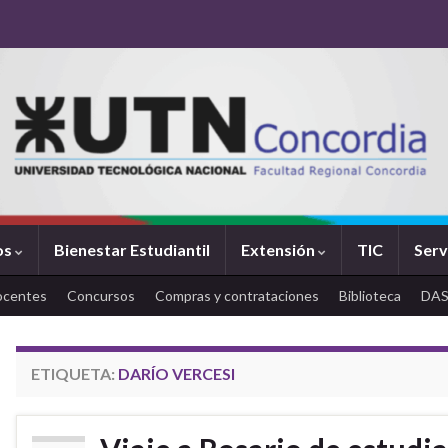
os
Bienestar Estudiantil
Extensión
TIC
Serv
ocentes
Concursos
Compras y contrataciones
Biblioteca
DA
ETIQUETA:
DARÍO VERCESI