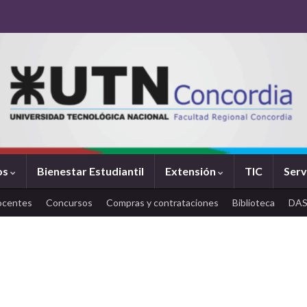
os
Bienestar Estudiantil
Extensión
TIC
Serv
ocentes
Concursos
Compras y contrataciones
Biblioteca
DA