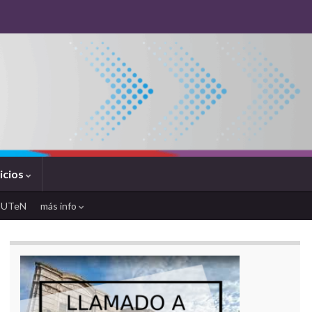
icios
SUTeN
más info