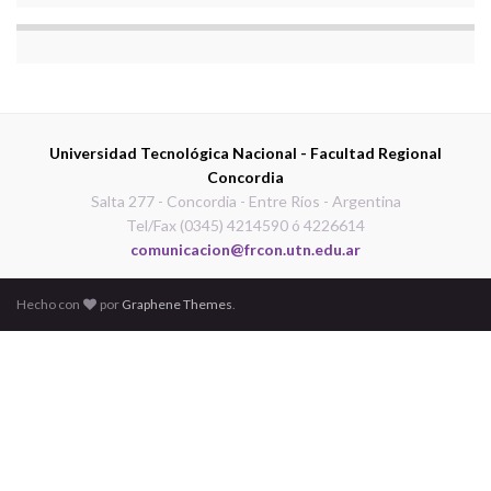
Universidad Tecnológica Nacional - Facultad Regional
Concordia
Salta 277 - Concordia - Entre Ríos - Argentina
Tel/Fax (0345) 4214590 ó 4226614
comunicacion@frcon.utn.edu.ar
Hecho con
por
Graphene Themes
.