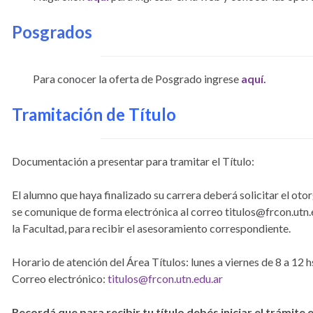
Posgrados
Para conocer la oferta de Posgrado ingrese
aquí.
Tramitación de Título
Documentación a presentar para tramitar el Título:
El alumno que haya finalizado su carrera deberá solicitar el otor
se comunique de forma electrónica al correo titulos@frcon.utn
la Facultad, para recibir el asesoramiento correspondiente.
Horario de atención del Área Títulos: lunes a viernes de 8 a 12 h
Correo electrónico:
titulos@frcon.utn.edu.ar
Recordá que para recibir tu título debés iniciar el trámite e