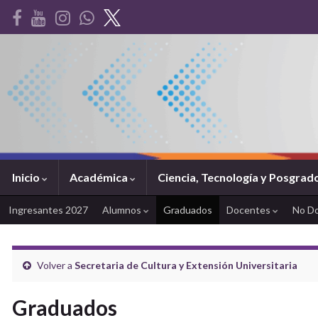
Inicio
Académica
Ciencia, Tecnología y Posgrad
Ingresantes 2027
Alumnos
Graduados
Docentes
No D
Volver a
Secretaria de Cultura y Extensión Universitaria
Graduados