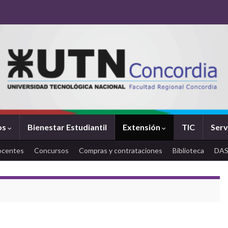
os
Bienestar Estudiantil
Extensión
TIC
Serv
ocentes
Concursos
Compras y contrataciones
Biblioteca
DA