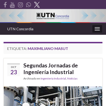
UTN Concordia
Alter
la
nave
ETIQUETA:
MAXIMILIANO MASUT
Segundas Jornadas de
OCT
23
Ingeniería Industrial
Archivado en
Ingeniería Industrial
,
Noticias