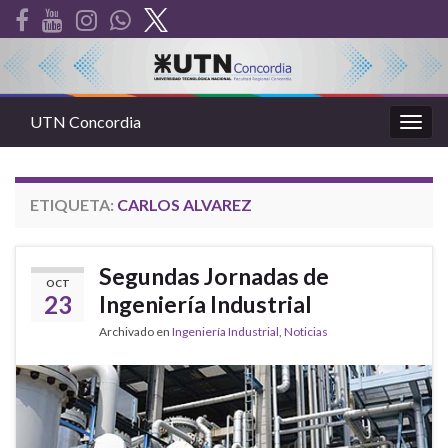
UTN Concordia
Alter
la
nave
ETIQUETA:
CARLOS ALVAREZ
Segundas Jornadas de
OCT
23
Ingeniería Industrial
Archivado en
Ingeniería Industrial
,
Noticias