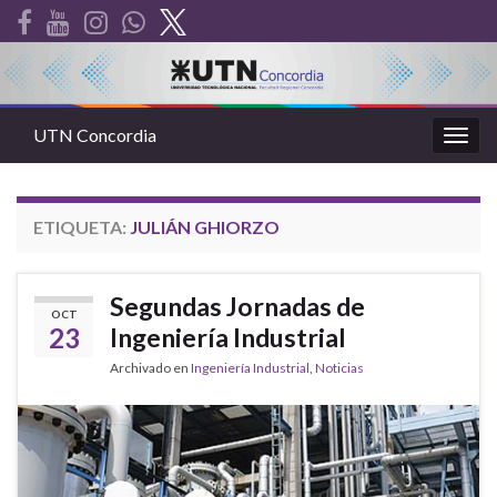
UTN Concordia
Alter
la
nave
ETIQUETA:
JULIÁN GHIORZO
Segundas Jornadas de
OCT
23
Ingeniería Industrial
Archivado en
Ingeniería Industrial
,
Noticias