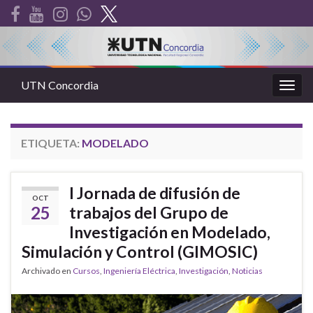
UTN Concordia
Alter
la
nave
ETIQUETA:
MODELADO
I Jornada de difusión de
OCT
25
trabajos del Grupo de
Investigación en Modelado,
Simulación y Control (GIMOSIC)
Archivado en
Cursos
,
Ingeniería Eléctrica
,
Investigación
,
Noticias