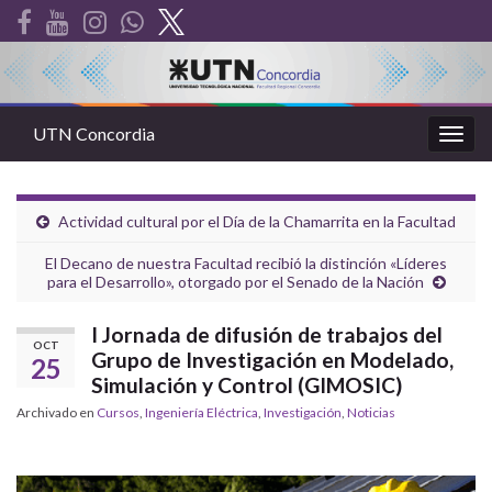
UTN Concordia
Alter
la
nave
Actividad cultural por el Día de la Chamarrita en la Facultad
El Decano de nuestra Facultad recibió la distinción «Líderes
para el Desarrollo», otorgado por el Senado de la Nación
I Jornada de difusión de trabajos del
OCT
Grupo de Investigación en Modelado,
25
Simulación y Control (GIMOSIC)
Archivado en
Cursos
,
Ingeniería Eléctrica
,
Investigación
,
Noticias