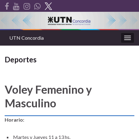
UTN Concordia
Alter
la
nave
Deportes
Voley Femenino y
Masculino
Horario:
Martes y Jueves 11 a 13 hs.