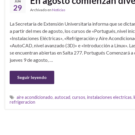
En agosto comienzan diver
JUN
29
Archivado en
Noticias
La Secretaría de Extensión Universitaria informa que se dictar
a partir del mes de agosto, los cursos de «Portugués, nivel inic
«Instalaciones Eléctricas», «Refrigeración y Aire Acondiciona
«AutoCAD, nivel avanzado (3D)» e «Introducción a Linux». Las
se encuentran abiertas en Salta 277. Portugués Comenzará a d
jueves 9 de agosto, …
Seguir leyendo
aire acondicionado
,
autocad
,
cursos
,
instalaciones electricas
,
refrigeracion