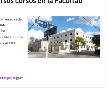
sos cursos en la Facultad
án en su sede,
ial»,
do»,
 inscripciones
ictarse el
linux
,
portugues
,