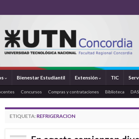
os
Bienestar Estudiantil
Extensión
TIC
Serv
ocentes
Concursos
Compras y contrataciones
Biblioteca
DA
ETIQUETA:
REFRIGERACION