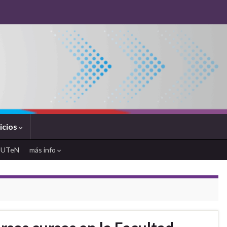
icios
SUTeN
más info