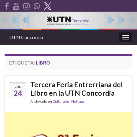
UTN Concordia
Alter
la
nave
ETIQUETA:
LIBRO
Tercera Feria Entrerriana del
JUL
24
Libro en la UTN Concordia
Archivado en
Culturales
,
Noticias