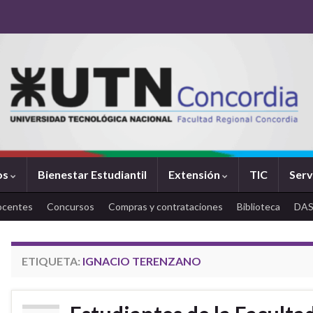
os
Bienestar Estudiantil
Extensión
TIC
Serv
ocentes
Concursos
Compras y contrataciones
Biblioteca
DA
ETIQUETA:
IGNACIO TERENZANO