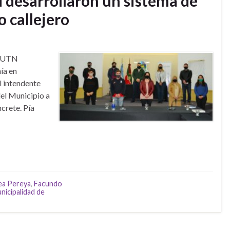
d desarrollaron un sistema de
o callejero
la UTN
ía en
l intendente
del Municipio a
ncrete. Pía
ea Pereya
,
Facundo
nicipalidad de