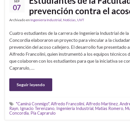
Estudiantes de la Faculta
SEP
07
prevención contra el acos
Archivado en
Ingeniería Industrial
,
Noticias
,
UVT
Cuatro estudiantes de la carrera de Ingeniería Industrial de 
Concordia elaboraron un proyecto para vincular a la ciudadan
prevención del acoso callejero. El desarrollo fue presentado a
Alfredo Francolini, quien instrumentó a los equipos técnicos 
que colaboren con los estudiantes para que la iniciativa se co
Caprarulo, …
Seguir leyendo
"Caminá Conmigo"
,
Alfredo Francolini
,
Alfredo Martinez
,
Andr
Rayn
,
Ignacio Terenzano
,
Ingeniería Industrial
,
Matías Romero
,
Mu
Concordia
,
Pía Caprarulo