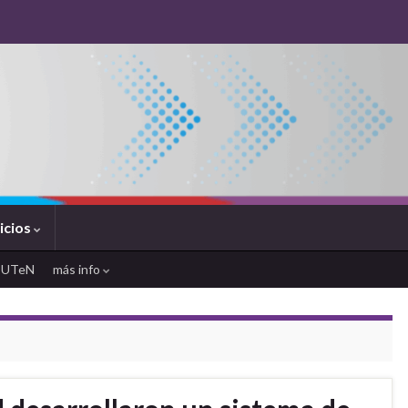
icios
SUTeN
más info