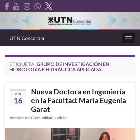
UTN Concordia
Alter
la
nave
ETIQUETA:
GRUPO DE INVESTIGACIÓN EN
HIDROLOGÍA E HIDRÁULICA APLICADA
Nueva Doctora en Ingeniería
JUN
16
en la Facultad: María Eugenia
Garat
Archivado en
Comunidad
,
Noticias