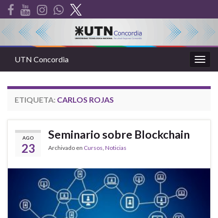
UTN Concordia
Alter
la
nave
ETIQUETA:
CARLOS ROJAS
Seminario sobre Blockchain
AGO
23
Archivado en
Cursos
,
Noticias