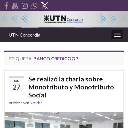
UTN Concordia
Alter
la
nave
ETIQUETA:
BANCO CREDICOOP
Se realizó la charla sobre
JUN
27
Monotributo y Monotributo
Social
Archivado en
Noticias