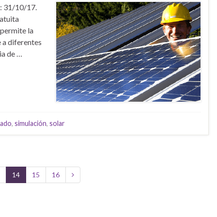
a: 31/10/17.
ratuita
permite la
 a diferentes
ia de …
lado
,
simulación
,
solar
3
14
15
16