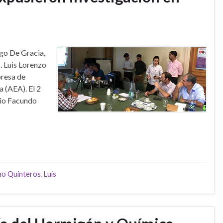
ego De Gracia,
. Luis Lorenzo
presa de
 (AEA). El 2
rio Facundo
mo Quinteros
,
Luis