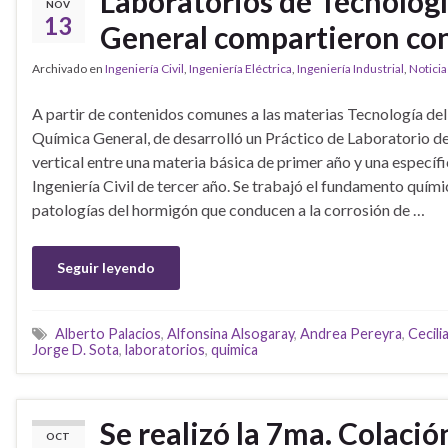
Laboratorios de Tecnolog
NOV
13
General compartieron con
Archivado en
Ingeniería Civil
,
Ingeniería Eléctrica
,
Ingeniería Industrial
,
Noticia
A partir de contenidos comunes a las materias Tecnología de
Química General, de desarrolló un Práctico de Laboratorio de
vertical entre una materia básica de primer año y una específi
Ingeniería Civil de tercer año. Se trabajó el fundamento quím
patologías del hormigón que conducen a la corrosión de …
Seguir leyendo
Alberto Palacios
,
Alfonsina Alsogaray
,
Andrea Pereyra
,
Cecil
Jorge D. Sota
,
laboratorios
,
quimica
Se realizó la 7ma. Colaci
OCT