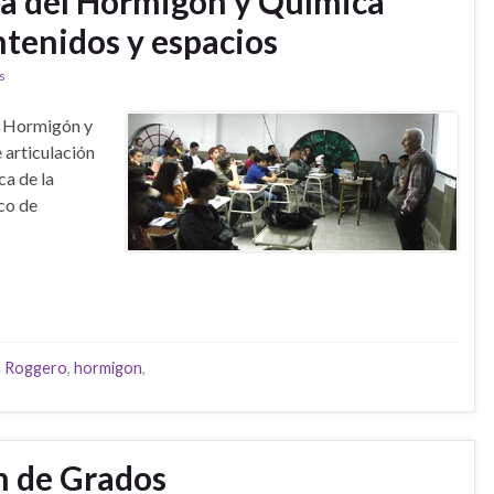
ía del Hormigón y Química
tenidos y espacios
s
l Hormigón y
 articulación
ca de la
ico de
ia Roggero
,
hormigon
,
ón de Grados