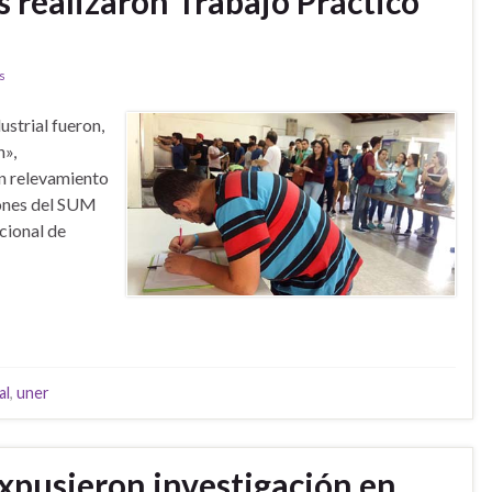
s realizaron Trabajo Práctico
s
ustrial fueron,
n»,
un relevamiento
iones del SUM
cional de
al
,
uner
expusieron investigación en