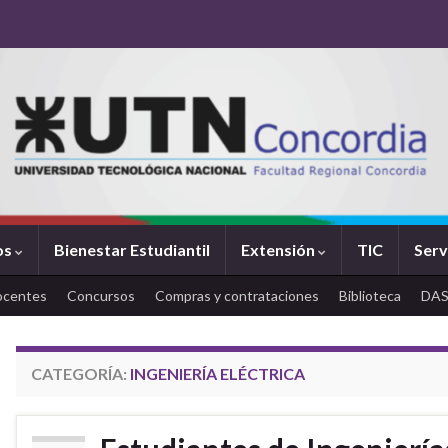
os
Bienestar Estudiantil
Extensión
TIC
Serv
ocentes
Concursos
Compras y contrataciones
Biblioteca
DA
CATEGORÍA:
INGENIERÍA ELÉCTRICA