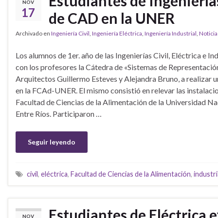
Estudiantes de Ingeniería
NOV
17
de CAD en la UNER
Archivado en
Ingeniería Civil
,
Ingeniería Eléctrica
,
Ingeniería Industrial
,
Noticia
Los alumnos de 1er. año de las Ingenierías Civil, Eléctrica e Ind
con los profesores la Cátedra de «Sistemas de Representació
Arquitectos Guillermo Esteves y Alejandra Bruno, a realizar 
en la FCAd-UNER. El mismo consistió en relevar las instalac
Facultad de Ciencias de la Alimentación de la Universidad Na
Entre Ríos. Participaron …
Seguir leyendo
civil
,
eléctrica
,
Facultad de Ciencias de la Alimentación
,
industri
Estudiantes de Eléctrica 
NOV