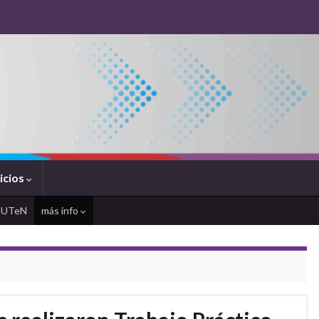
icios
SUTeN
más info