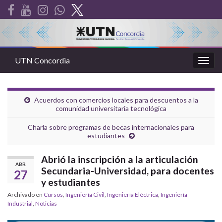
UTN Concordia
Alter
la
nave
Acuerdos con comercios locales para descuentos a la
comunidad universitaria tecnológica
Charla sobre programas de becas internacionales para
estudiantes
Abrió la inscripción a la articulación
ABR
Secundaria-Universidad, para docentes
27
y estudiantes
Archivado en
Cursos
,
Ingeniería Civil
,
Ingeniería Eléctrica
,
Ingeniería
Industrial
,
Noticias