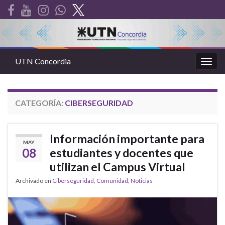
UTN Concordia
Alter
la
nave
CATEGORÍA:
CIBERSEGURIDAD
Información importante para
MAY
08
estudiantes y docentes que
utilizan el Campus Virtual
Archivado en
Ciberseguridad
,
Comunidad
,
Noticias