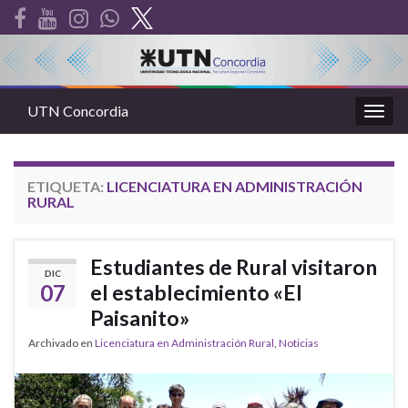
UTN Concordia
Alter
la
nave
ETIQUETA:
LICENCIATURA EN ADMINISTRACIÓN
RURAL
Estudiantes de Rural visitaron
DIC
07
el establecimiento «El
Paisanito»
Archivado en
Licenciatura en Administración Rural
,
Noticias