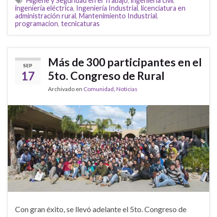
Higiene y Seguridad en el Trabajo
,
ingeniería civil
,
ingeniería eléctrica
,
Ingeniería Industrial
,
licenciatura en
administración rural
,
Mantenimiento Industrial
,
programacion
,
tecnicaturas
Más de 300 participantes en el
SEP
17
5to. Congreso de Rural
Archivado en
Comunidad
,
Noticias
Con gran éxito, se llevó adelante el 5to. Congreso de