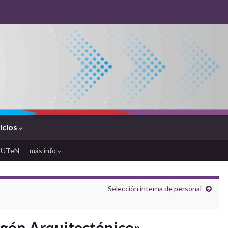
icios
SUTeN
más info
Selección interna de personal
gón Arquitectónico»