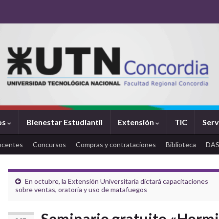
os
Bienestar Estudiantil
Extensión
TIC
Serv
ocentes
Concursos
Compras y contrataciones
Biblioteca
DA
En octubre, la Extensión Universitaria dictará capacitaciones
sobre ventas, oratoria y uso de matafuegos
Seminario gratuito «Hormi