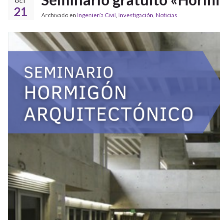
OCT
21
Archivado en
Ingeniería Civil
,
Investigación
,
Noticias