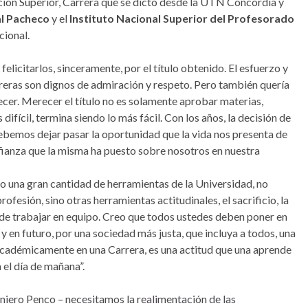
ción Superior, Carrera que se dictó desde la UTN Concordia y
al Pacheco
y el
Instituto Nacional Superior del Profesorado
cional.
licitarlos, sinceramente, por el título obtenido. El esfuerzo y
rreras son dignos de admiración y respeto. Pero también quería
ecer. Merecer el título no es solamente aprobar materias,
fícil, termina siendo lo más fácil. Con los años, la decisión de
 debemos dejar pasar la oportunidad que la vida nos presenta de
nfianza que la misma ha puesto sobre nosotros en nuestra
o una gran cantidad de herramientas de la Universidad, no
fesión, sino otras herramientas actitudinales, el sacrificio, la
a de trabajar en equipo. Creo que todos ustedes deben poner en
 en futuro, por una sociedad más justa, que incluya a todos, una
i académicamente en una Carrera, es una actitud que una aprende
 el día de mañana”.
niero Penco – necesitamos la realimentación de las