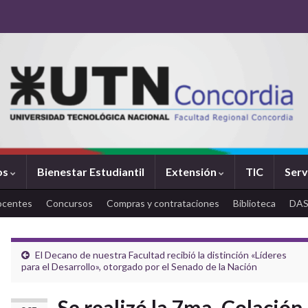
os
Bienestar Estudiantil
Extensión
TIC
Serv
ocentes
Concursos
Compras y contrataciones
Biblioteca
DA
El Decano de nuestra Facultad recibió la distinción «Líderes
para el Desarrollo», otorgado por el Senado de la Nación
Se realizó la 7ma. Colación