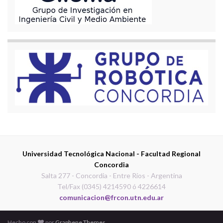
Universidad Tecnológica Nacional - Facultad Regional
Concordia
Salta 277 - Concordia - Entre Ríos - Argentina
Tel/Fax (0345) 4214590 ó 4226614
comunicacion@frcon.utn.edu.ar
Hecho con
por
Graphene Themes
.