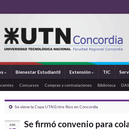
os
Bienestar Estudiantil
Extensión
TIC
Serv
ocentes
Concursos
Compras y contrataciones
Biblioteca
DA
Se viene la Copa UTN Entre Ríos en Concordia
Se firmó convenio para col
JUN