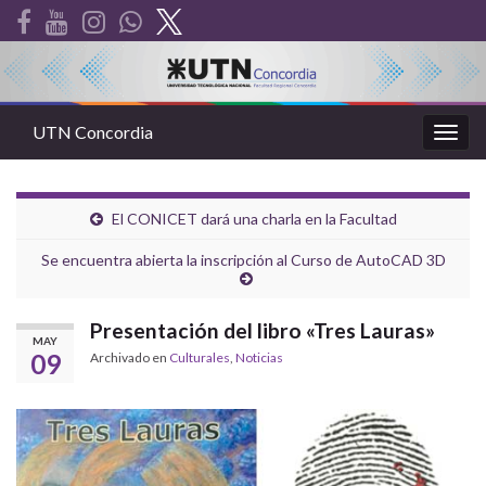
UTN Concordia
Alter
la
nave
El CONICET dará una charla en la Facultad
Se encuentra abierta la inscripción al Curso de AutoCAD 3D
Presentación del libro «Tres Lauras»
MAY
09
Archivado en
Culturales
,
Noticias