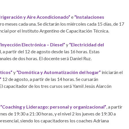
frigeración y Aire Acondicionado”
e
“Instalaciones
tro meses cada una. Se dictarán los miércoles cada 15 días, de 17
cial por el Instituto Argentino de Capacitación Técnica.
“Inyección Electrónica – Diesel”
y
“Electricidad del
 a partir del 12 de agosto desde las 16 horas. Estas
nales de dos horas. El docente será Daniel Ruz.
ticos”
y
“Domótica y Automatización del hogar”
iniciarán el
”
12 de agosto, a partir de las 14 horas. Se cursarán
l capacitador de los tres cursos será Yamil Jesús Alarcón
o
“Coaching y Liderazgo: personal y organizacional”
, a partir
rnes de 19:30 a 21:30 horas, y el nivel 2 los jueves de 19:30 a
resencial, siendo los capacitadores los coaches Adriana