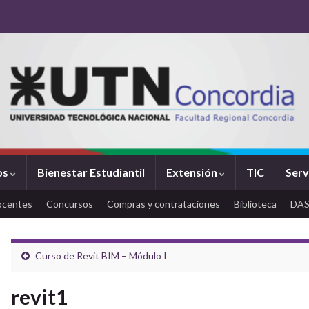
os
Bienestar Estudiantil
Extensión
TIC
Serv
ocentes
Concursos
Compras y contrataciones
Biblioteca
DA
Curso de Revit BIM – Módulo I
revit1