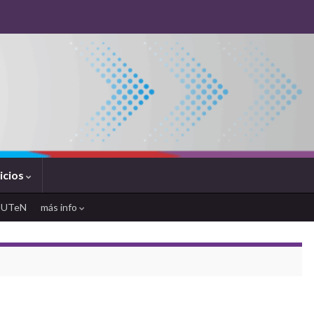
icios
SUTeN
más info