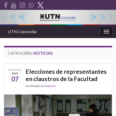
UTN Concordia
Alter
la
nave
CATEGORÍA:
NOTICIAS
Elecciones de representantes
AGO
07
en claustros de la Facultad
Archivado en
Noticias