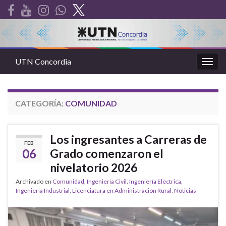
UTN Concordia
Alter
la
nave
CATEGORÍA:
COMUNIDAD
Los ingresantes a Carreras de
FEB
06
Grado comenzaron el
nivelatorio 2026
Archivado en
Comunidad
,
Ingeniería Civil
,
Ingeniería Eléctrica
,
Ingeniería Industrial
,
Licenciatura en Administración Rural
,
Noticias