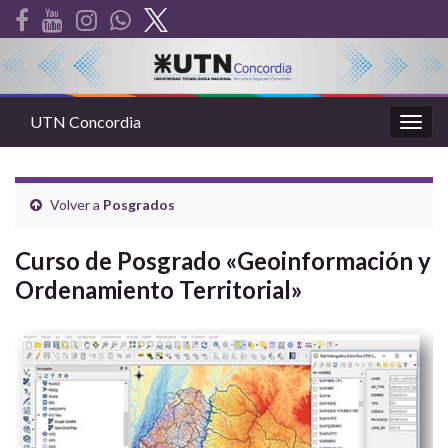
UTN Concordia
Alter
la
nave
Volver a
Posgrados
Curso de Posgrado «Geoinformación y
Ordenamiento Territorial»