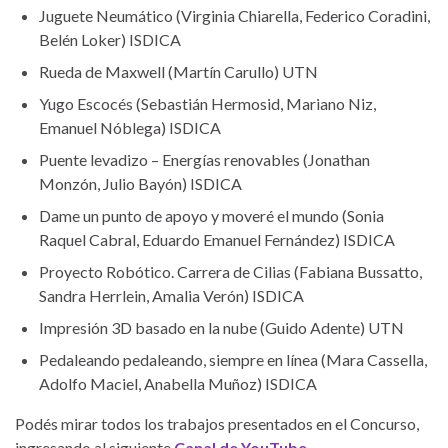
Juguete Neumático (Virginia Chiarella, Federico Coradini,
Belén Loker) ISDICA
Rueda de Maxwell (Martín Carullo) UTN
Yugo Escocés (Sebastián Hermosid, Mariano Niz,
Emanuel Nóblega) ISDICA
Puente levadizo – Energías renovables (Jonathan
Monzón, Julio Bayón) ISDICA
Dame un punto de apoyo y moveré el mundo (Sonia
Raquel Cabral, Eduardo Emanuel Fernández) ISDICA
Proyecto Robótico. Carrera de Cilias (Fabiana Bussatto,
Sandra Herrlein, Amalia Verón) ISDICA
Impresión 3D basado en la nube (Guido Adente) UTN
Pedaleando pedaleando, siempre en línea (Mara Cassella,
Adolfo Maciel, Anabella Muñoz) ISDICA
Podés mirar todos los trabajos presentados en el Concurso,
ingresando al siguiente
Canal de YouTube