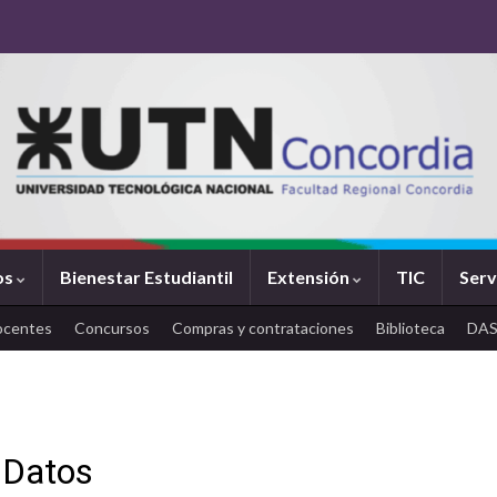
os
Bienestar Estudiantil
Extensión
TIC
Serv
ocentes
Concursos
Compras y contrataciones
Biblioteca
DA