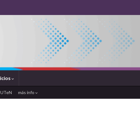
icios
SUTeN
más info